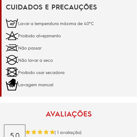
CUIDADOS E PRECAUÇÕES
Lavar a temperatura máxima de 40°C
Proibido alvejamento
Não passar
Não lavar a seco
Proibido usar secadora
Lavagem manual
AVALIAÇÕES
(
1
avaliação)
5.0