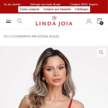
m 5x no cartão
Entrega em todo Brasil
Compra 100% Segura
1
Como comprar
Compre por tamanho
Catálogos
0
INÍCIO
CONJUNTO-349-ALYSSA (P,M,G)