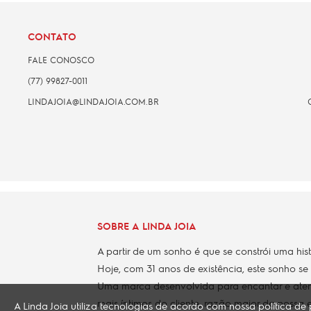
CONTATO
FALE CONOSCO
(77) 99827-0011
LINDAJOIA@LINDAJOIA.COM.BR
SOBRE A LINDA JOIA
A partir de um sonho é que se constrói uma his
Hoje, com 31 anos de existência, este sonho se
Uma marca desenvolvida para encantar e aten
mais íntimos do cliente, razão maior da nossa e
A Linda Joia utiliza tecnologias de acordo com nossa política 