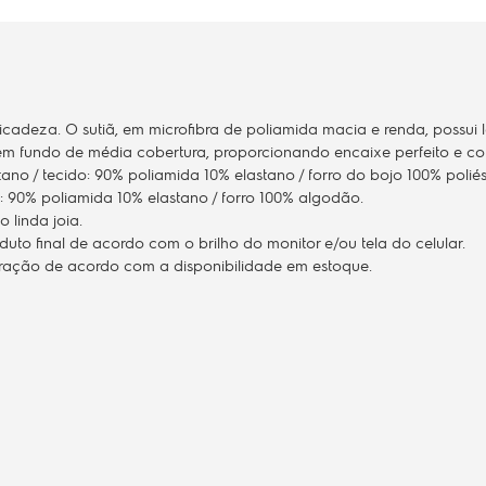
licadeza. O sutiã, em microfibra de poliamida macia e renda, possui 
 tem fundo de média cobertura, proporcionando encaixe perfeito e co
ano / tecido: 90% poliamida 10% elastano / forro do bojo 100% poliés
: 90% poliamida 10% elastano / forro 100% algodão.
o linda joia.
to final de acordo com o brilho do monitor e/ou tela do celular.
teração de acordo com a disponibilidade em estoque.