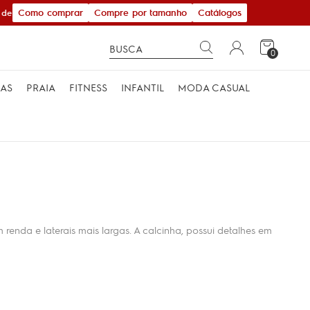
Como comprar
Compre por tamanho
Catálogos
e R$ 600,00
0
MAS
PRAIA
FITNESS
INFANTIL
MODA CASUAL
enda e laterais mais largas. A calcinha, possui detalhes em