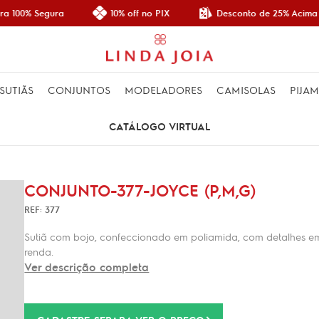
Desconto de 25% Acima d
 100% Segura
10% off no PIX
SUTIÃS
CONJUNTOS
MODELADORES
CAMISOLAS
PIJA
CATÁLOGO VIRTUAL
CONJUNTO-377-JOYCE (P,M,G)
REF: 377
Sutiã com bojo, confeccionado em poliamida, com detalhes em r
renda.
Ver descrição completa