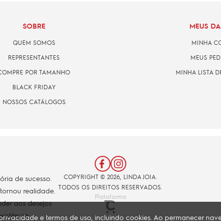
SOBRE
MEUS D
QUEM SOMOS
MINHA C
REPRESENTANTES
MEUS PED
COMPRE POR TAMANHO
MINHA LISTA D
BLACK FRIDAY
NOSSOS CATÁLOGOS
COPYRIGHT © 2026, LINDA JOIA.
tória de sucesso.
TODOS OS DIREITOS RESERVADOS.
 tornou realidade.
Plataforma
der aos desejos
xistência.
de privacidade e termos de uso, incluindo cookies. Ao permanecer n