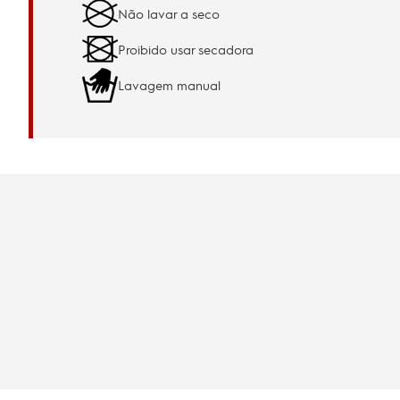
Não lavar a seco
Proibido usar secadora
Lavagem manual