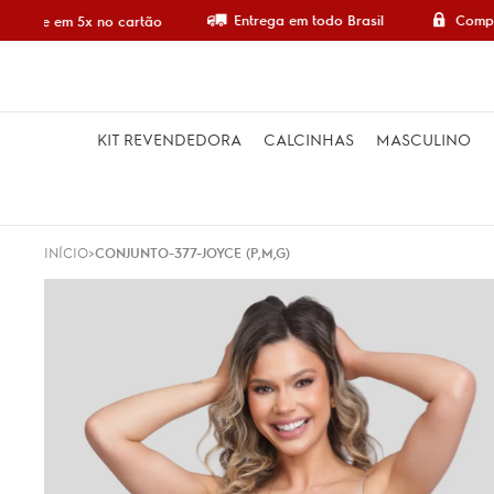
Entrega em todo Brasil
Compra
ompre em 5x no cartão
KIT REVENDEDORA
CALCINHAS
MASCULINO
INÍCIO
CONJUNTO-377-JOYCE (P,M,G)