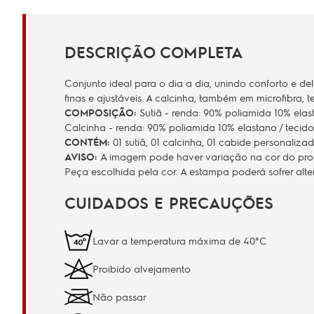
DESCRIÇÃO COMPLETA
Conjunto ideal para o dia a dia, unindo conforto e de
finas e ajustáveis. A calcinha, também em microfibra,
COMPOSIÇÃO:
Sutiã - renda: 90% poliamida 10% elast
Calcinha - renda: 90% poliamida 10% elastano / tecido
CONTÉM:
01 sutiã, 01 calcinha, 01 cabide personalizad
AVISO:
A imagem pode haver variação na cor do produ
Peça escolhida pela cor. A estampa poderá sofrer al
CUIDADOS E PRECAUÇÕES
Lavar a temperatura máxima de 40°C
Proibido alvejamento
Não passar