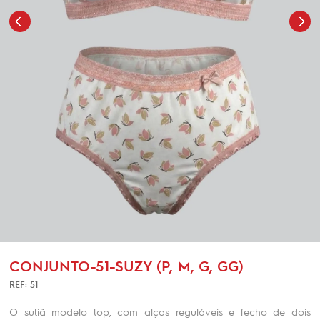
CONJUNTO-51-SUZY (P, M, G, GG)
REF: 51
O sutiã modelo top, com alças reguláveis e fecho de dois