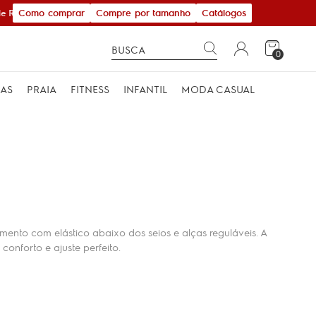
Como comprar
Compre por tamanho
Catálogos
 R$ 600,00
0
MAS
PRAIA
FITNESS
INFANTIL
MODA CASUAL
ento com elástico abaixo dos seios e alças reguláveis. A
conforto e ajuste perfeito.