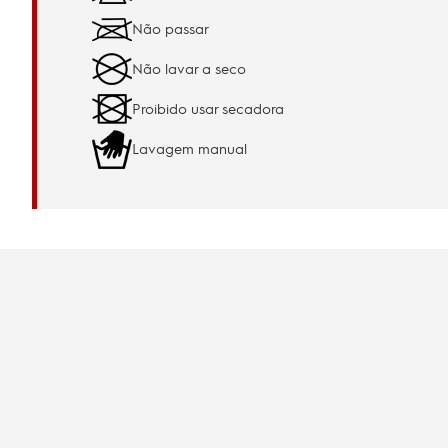
Não passar
Não lavar a seco
Proibido usar secadora
Lavagem manual