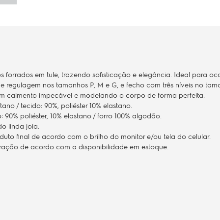
forrados em tule, trazendo sofisticação e elegância. Ideal para oca
 de regulagem nos tamanhos P, M e G, e fecho com três níveis no ta
 um caimento impecável e modelando o corpo de forma perfeita.
tano / tecido: 90%, poliéster 10% elastano.
: 90% poliéster, 10% elastano / forro 100% algodão.
o linda joia.
to final de acordo com o brilho do monitor e/ou tela do celular.
teração de acordo com a disponibilidade em estoque.