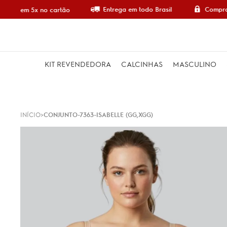
Entrega em todo Brasil
Compra 
mpre em 5x no cartão
KIT REVENDEDORA
CALCINHAS
MASCULINO
INÍCIO
CONJUNTO-7363-ISABELLE (GG,XGG)