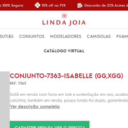
Desconto de 25% Acima de
100% Segura
10% off no PIX
SUTIÃS
CONJUNTOS
MODELADORES
CAMISOLAS
PIJA
CATÁLOGO VIRTUAL
CONJUNTO-7363-ISABELLE (GG,XGG)
REF: 7363
Sutiã em renda com forro em tule e sustentação em aro, acabam
calcinha, também em renda, possui fundo fio duplo, garantindo 
Ver descrição completa
CADASTRE-SE
PARA VER O PREÇO