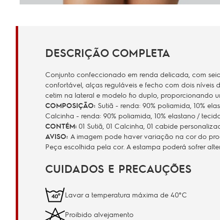
DESCRIÇÃO COMPLETA
Conjunto confeccionado em renda delicada, com seios 
confortável, alças reguláveis e fecho com dois níveis
cetim na lateral e modelo fio duplo, proporcionando
COMPOSIÇÃO
:
Sutiã - renda: 90% poliamida, 10% elas
Calcinha - renda: 90% poliamida, 10% elastano / tecido
CONTÉM:
01 Sutiã, 01 Calcinha, 01 cabide personalizad
AVISO:
A imagem pode haver variação na cor do produ
Peça escolhida pela cor. A estampa poderá sofrer al
CUIDADOS E PRECAUÇÕES
Lavar a temperatura máxima de 40°C
Proibido alvejamento