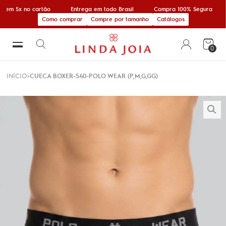
 em 5x no cartão
Entrega em todo Brasil
Compra 100% Segura
Como comprar
Compre por tamanho
Catálogos
0
INÍCIO
CUECA BOXER-540-POLO WEAR (P,M,G,GG)