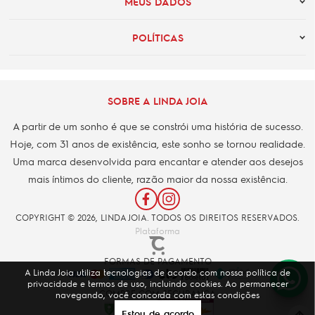
MEUS DADOS
POLÍTICAS
SOBRE A LINDA JOIA
A partir de um sonho é que se constrói uma história de sucesso.
Hoje, com 31 anos de existência, este sonho se tornou realidade.
Uma marca desenvolvida para encantar e atender aos desejos
mais íntimos do cliente, razão maior da nossa existência.
COPYRIGHT © 2026, LINDA JOIA. TODOS OS DIREITOS RESERVADOS.
Plataforma
FORMAS DE PAGAMENTO
A Linda Joia utiliza tecnologias de acordo com nossa política de
privacidade e termos de uso, incluindo cookies. Ao permanecer
COMPRE COM SEGURANÇA
navegando, você concorda com estas condições
Estou de acordo