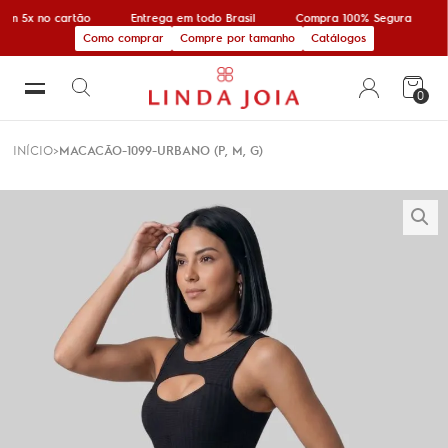
em 5x no cartão
Entrega em todo Brasil
Compra 100% Segura
Como comprar
Compre por tamanho
Catálogos
0
INÍCIO
MACACÃO-1099-URBANO (P, M, G)