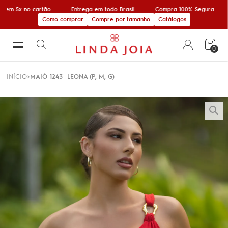
 em 5x no cartão
Entrega em todo Brasil
Compra 100% Segura
Como comprar
Compre por tamanho
Catálogos
0
INÍCIO
MAIÔ-1243- LEONA (P, M, G)