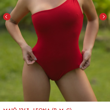
MAIÔ-1243- LEONA (P, M, G)