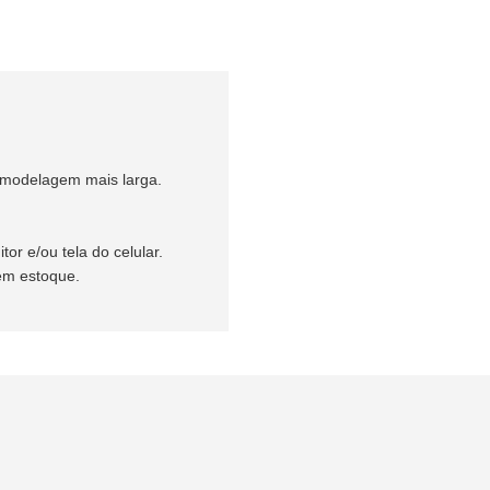
m modelagem mais larga.
or e/ou tela do celular.
 em estoque.