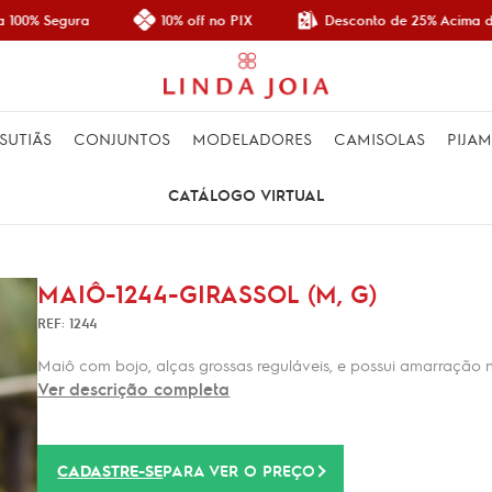
Desconto de 25% Acima de
100% Segura
10% off no PIX
SUTIÃS
CONJUNTOS
MODELADORES
CAMISOLAS
PIJA
CATÁLOGO VIRTUAL
MAIÔ-1244-GIRASSOL (M, G)
REF: 1244
Maiô com bojo, alças grossas reguláveis, e possui amarração n
Ver descrição completa
CADASTRE-SE
PARA VER O PREÇO