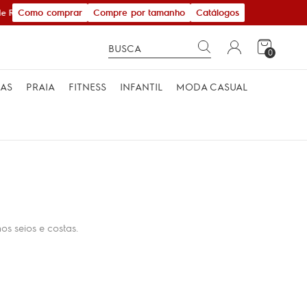
Como comprar
Compre por tamanho
Catálogos
 R$ 600,00
0
MAS
PRAIA
FITNESS
INFANTIL
MODA CASUAL
os seios e costas.