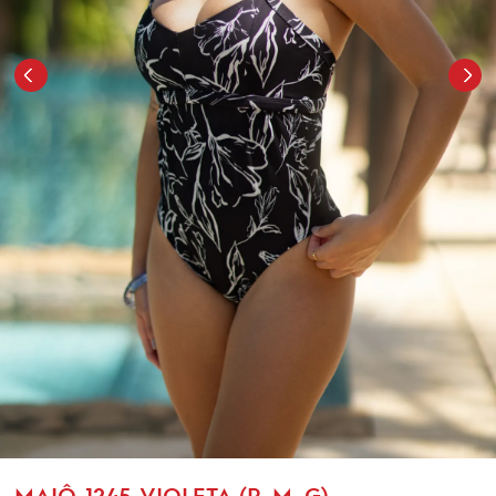
MAIÔ-1245-VIOLETA (P, M, G)