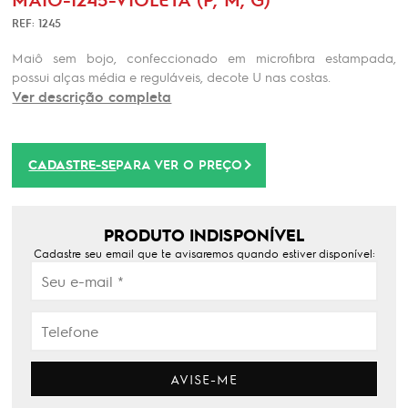
REF: 1245
Maiô sem bojo, confeccionado em microfibra estampada,
possui alças média e reguláveis, decote U nas costas.
Ver descrição completa
CADASTRE-SE
PARA VER O PREÇO
PRODUTO INDISPONÍVEL
Cadastre seu email que te avisaremos quando estiver disponível:
AVISE-ME