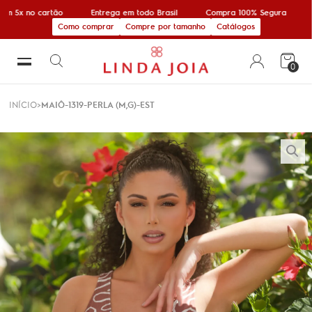
m 5x no cartão
Entrega em todo Brasil
Compra 100% Segura
Como comprar
Compre por tamanho
Catálogos
0
INÍCIO
MAIÔ-1319-PERLA (M,G)-EST