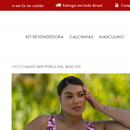
Entrega em todo Brasil
Compr
Compre em 5x no cartão
KIT REVENDEDORA
CALCINHAS
MASCULINO
INÍCIO
MAIÔ-4619-PERLA (GG, XGG)-EST.