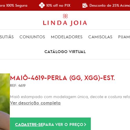
Desconto de 25% Acima 
a 100% Segura
10% off no PIX
SUTIÃS
CONJUNTOS
MODELADORES
CAMISOLAS
PIJA
CATÁLOGO VIRTUAL
MAIÔ-4619-PERLA (GG, XGG)-EST.
REF: 4619
Maiô estampado com modelagem única, decote e costura refo
Ver descrição completa
CADASTRE-SE
PARA VER O PREÇO