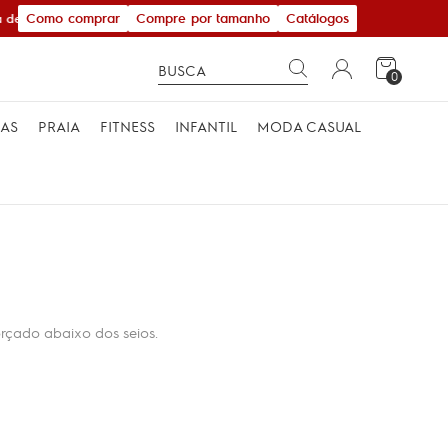
Como comprar
Compre por tamanho
Catálogos
de R$ 600,00
0
MAS
PRAIA
FITNESS
INFANTIL
MODA CASUAL
rçado abaixo dos seios.