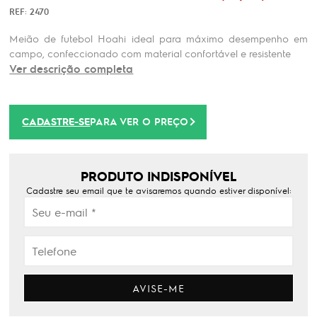
REF: 2470
Meião de futebol Hoahi ideal para máximo desempenho em
campo, confeccionado com material confortável e resistente
Ver descrição completa
CADASTRE-SE
PARA VER O PREÇO
PRODUTO INDISPONÍVEL
Cadastre seu email que te avisaremos quando estiver disponível:
AVISE-ME