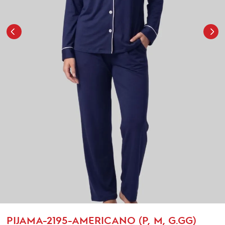
PIJAMA-2195-AMERICANO (P, M, G.GG)