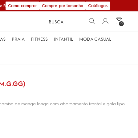
Como comprar
Compre por tamanho
Catálogos
 R$ 600,00
0
MAS
PRAIA
FITNESS
INFANTIL
MODA CASUAL
M.G.GG)
camisa de manga longa com abotoamento frontal e gola tipo