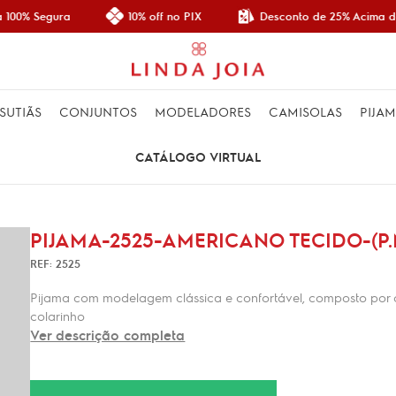
Desconto de 25% Acima de
100% Segura
10% off no PIX
SUTIÃS
CONJUNTOS
MODELADORES
CAMISOLAS
PIJA
CATÁLOGO VIRTUAL
PIJAMA-2525-AMERICANO TECIDO-(P.
REF: 2525
Pijama com modelagem clássica e confortável, composto por 
colarinho
Ver descrição completa