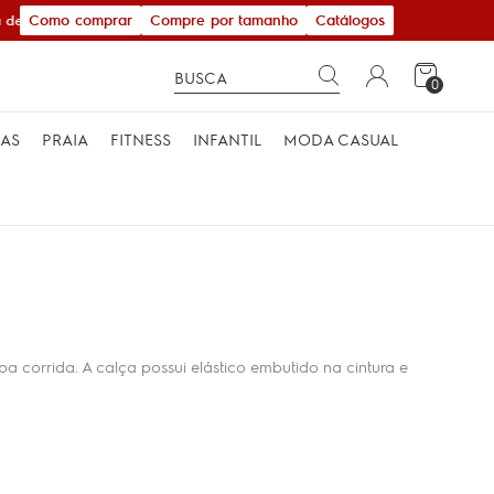
Como comprar
Compre por tamanho
Catálogos
de R$ 600,00
0
MAS
PRAIA
FITNESS
INFANTIL
MODA CASUAL
 corrida. A calça possui elástico embutido na cintura e