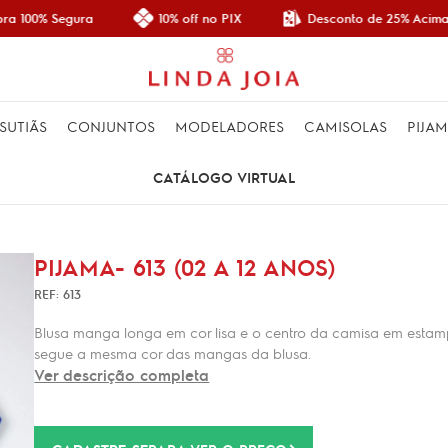
Desconto de 25% Acima 
a 100% Segura
10% off no PIX
SUTIÃS
CONJUNTOS
MODELADORES
CAMISOLAS
PIJA
CATÁLOGO VIRTUAL
PIJAMA- 613 (02 A 12 ANOS)
REF: 613
Blusa manga longa em cor lisa e o centro da camisa em estampa
segue a mesma cor das mangas da blusa.
Ver descrição completa