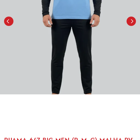
PIJAMA-647-BIG MEN (P, M, G) MALHA PV