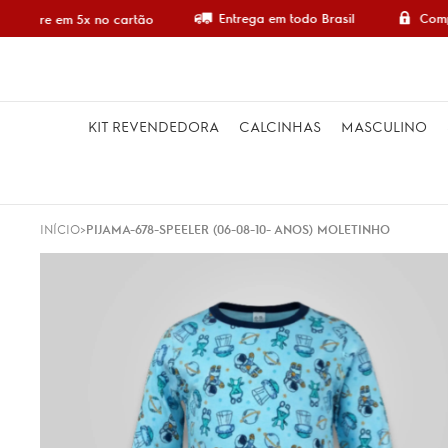
Entrega em todo Brasil
Compr
Compre em 5x no cartão
KIT REVENDEDORA
CALCINHAS
MASCULINO
INÍCIO
PIJAMA-678-SPEELER (06-08-10- ANOS) MOLETINHO