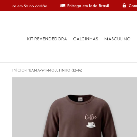
Entrega em todo Brasil
Comp
Compre em 5x no cartão
KIT REVENDEDORA
CALCINHAS
MASCULINO
INÍCIO
PIJAMA-941-MOLETINHO (12-14)