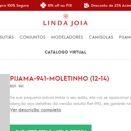
Desconto de 25% Acima
ra 100% Segura
10% off no PIX
SUTIÃS
CONJUNTOS
MODELADORES
CAMISOLAS
PIJA
CATÁLOGO VIRTUAL
PIJAMA-941-MOLETINHO (12-14)
REF: 941
Se sua pequena adora imitar o seu estilo, ela vai se apaixona
atenção aos detalhes da versão adulta Ref-992, ele garante noi
Ver descrição completa