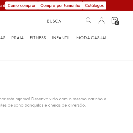
Como comprar
Compre por tamanho
Catálogos
 de R$ 600,00
0
MAS
PRAIA
FITNESS
INFANTIL
MODA CASUAL
r por este pijama! Desenvolvido com o mesmo carinho e
tes de sono tranquilas e cheias de diversão.