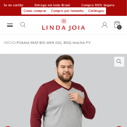
 5x no cartão
Entrega em todo Brasil
Compra 100% Segura
1
Como comprar
Compre por tamanho
Catálogos
0
INÍCIO
PIJAMA-9647-BIG MEN (GG, XGG) MALHA PV