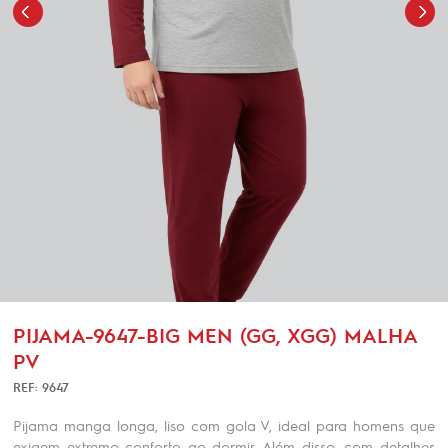
PIJAMA-9647-BIG MEN (GG, XGG) MALHA
PV
REF: 9647
Pijama manga longa, liso com gola V, ideal para homens que
exigem extremo conforto ao dormir. Além disso, com detalhes