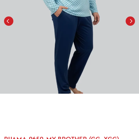
PIJAMA-9650-MY BROTHER (GG, XGG)