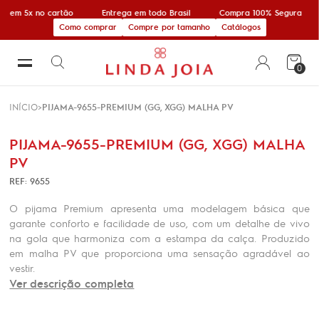
e em 5x no cartão
Entrega em todo Brasil
Compra 100% Segura
Como comprar
Compre por tamanho
Catálogos
0
INÍCIO
PIJAMA-9655-PREMIUM (GG, XGG) MALHA PV
PIJAMA-9655-PREMIUM (GG, XGG) MALHA
PV
REF: 9655
O pijama Premium apresenta uma modelagem básica que
garante conforto e facilidade de uso, com um detalhe de vivo
na gola que harmoniza com a estampa da calça. Produzido
em malha PV que proporciona uma sensação agradável ao
vestir.
Ver descrição completa