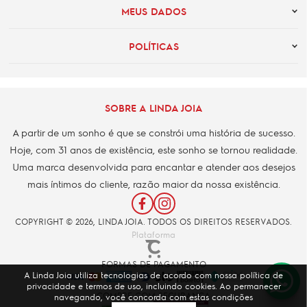
MEUS DADOS
POLÍTICAS
SOBRE A LINDA JOIA
A partir de um sonho é que se constrói uma história de sucesso.
Hoje, com 31 anos de existência, este sonho se tornou realidade.
Uma marca desenvolvida para encantar e atender aos desejos
mais íntimos do cliente, razão maior da nossa existência.
COPYRIGHT © 2026, LINDA JOIA. TODOS OS DIREITOS RESERVADOS.
Plataforma
FORMAS DE PAGAMENTO
A Linda Joia utiliza tecnologias de acordo com nossa política de
privacidade e termos de uso, incluindo cookies. Ao permanecer
COMPRE COM SEGURANÇA
navegando, você concorda com estas condições