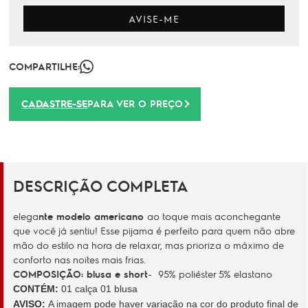
AVISE-ME
COMPARTILHE:
CADASTRE-SE
PARA VER O PREÇO
DESCRIÇÃO COMPLETA
elega
nte
modelo americano
ao toque mais aconchegante
que você já sentiu! Esse pijama é perfeito para quem não abre
mão do estilo na hora de relaxar, mas prioriza o máximo de
conforto nas noites mais frias.
COMPOSIÇÃO
: blusa e short
-
95% poliéster 5% elastano
CONTÉM:
01 calça 01 blusa
AVISO:
A imagem pode haver variação na cor do produto final de