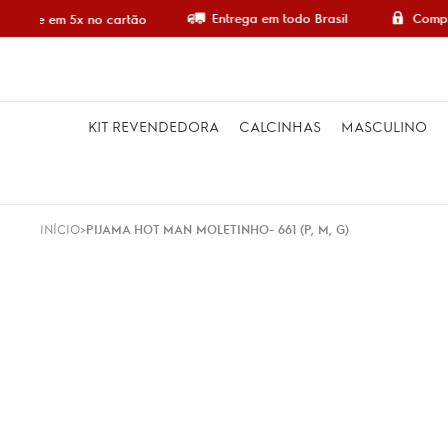
Entrega em todo Brasil
Compr
ompre em 5x no cartão
KIT REVENDEDORA
CALCINHAS
MASCULINO
INÍCIO
PIJAMA HOT MAN MOLETINHO- 661 (P, M, G)