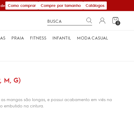
Como comprar
Compre por tamanho
Catálogos
de R$ 600,00
0
MAS
PRAIA
FITNESS
INFANTIL
MODA CASUAL
 M, G)
s, as mangas são longas, e possui acabamento em viés na
co embutido na cintura.