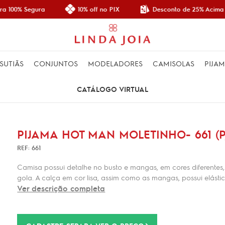
Desconto de 25% Acima 
a 100% Segura
10% off no PIX
SUTIÃS
CONJUNTOS
MODELADORES
CAMISOLAS
PIJA
CATÁLOGO VIRTUAL
PIJAMA HOT MAN MOLETINHO- 661 (P,
REF: 661
Camisa possui detalhe no busto e mangas, em cores diferente
gola. A calça em cor lisa, assim como as mangas, possui elásti
Ver descrição completa