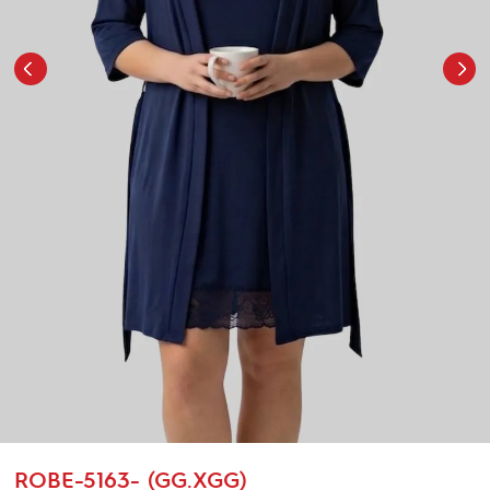
ROBE-5163- (GG.XGG)