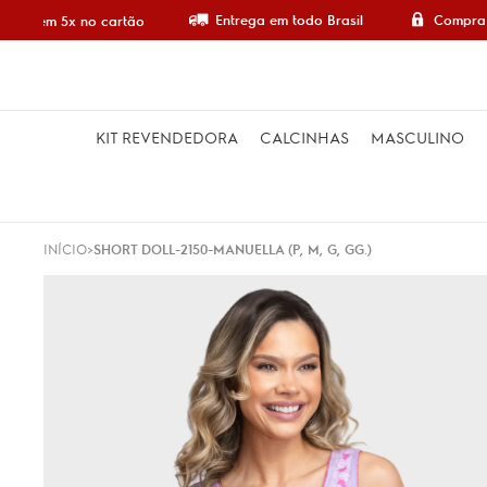
Entrega em todo Brasil
Compra 
pre em 5x no cartão
KIT REVENDEDORA
CALCINHAS
MASCULINO
INÍCIO
SHORT DOLL-2150-MANUELLA (P, M, G, GG.)