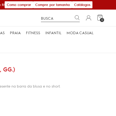
Como comprar
Compre por tamanho
Catálogos
 R$ 600,00
0
MAS
PRAIA
FITNESS
INFANTIL
MODA CASUAL
 GG.)
sente na barra da blusa e no short.