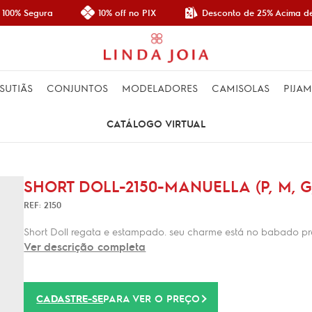
Desconto de 25% Acima de
100% Segura
10% off no PIX
SUTIÃS
CONJUNTOS
MODELADORES
CAMISOLAS
PIJA
CATÁLOGO VIRTUAL
SHORT DOLL-2150-MANUELLA (P, M, G,
REF: 2150
Short Doll regata e estampado. seu charme está no babado pre
Ver descrição completa
CADASTRE-SE
PARA VER O PREÇO