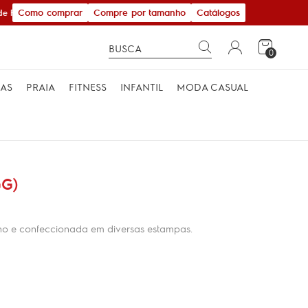
Como comprar
Compre por tamanho
Catálogos
e R$ 600,00
0
MAS
PRAIA
FITNESS
INFANTIL
MODA CASUAL
GG)
erno e confeccionada em diversas estampas.