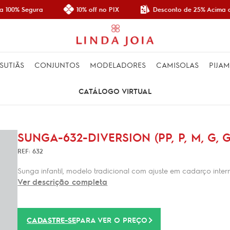
Desconto de 25% Acima d
 100% Segura
10% off no PIX
SUTIÃS
CONJUNTOS
MODELADORES
CAMISOLAS
PIJA
CATÁLOGO VIRTUAL
SUNGA-632-DIVERSION (PP, P, M, G, 
REF: 632
Sunga infantil, modelo tradicional com ajuste em cadarço int
Ver descrição completa
CADASTRE-SE
PARA VER O PREÇO