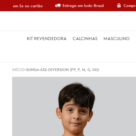
Entrega em todo Brasil
Compra
mpre em 5x no cartão
KIT REVENDEDORA
CALCINHAS
MASCULINO
INÍCIO
SUNGA-632-DIVERSION (PP, P, M, G, GG)