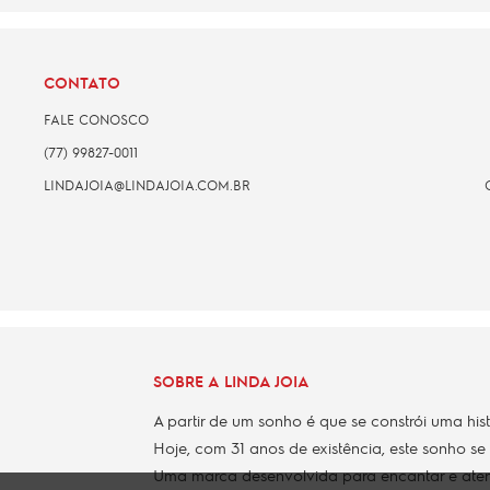
CONTATO
FALE CONOSCO
(77) 99827-0011
LINDAJOIA@LINDAJOIA.COM.BR
SOBRE A LINDA JOIA
A partir de um sonho é que se constrói uma his
Hoje, com 31 anos de existência, este sonho se
Uma marca desenvolvida para encantar e aten