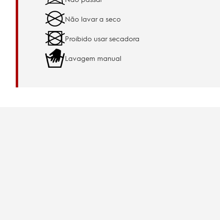
Não lavar a seco
Proibido usar secadora
Lavagem manual