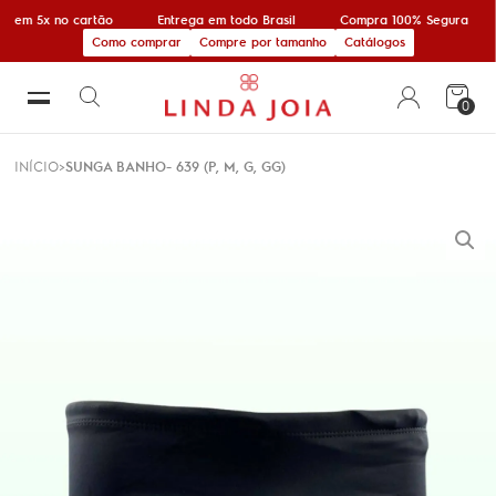
 em 5x no cartão
Entrega em todo Brasil
Compra 100% Segura
Como comprar
Compre por tamanho
Catálogos
0
INÍCIO
SUNGA BANHO- 639 (P, M, G, GG)