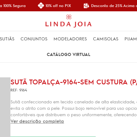
Desconto de 25% Acima d
 100% Segura
10% off no PIX
SUTIÃS
CONJUNTOS
MODELADORES
CAMISOLAS
PIJA
CATÁLOGO VIRTUAL
SUTÃ TOPALÇA-9164-SEM CUSTURA (P
REF: 9164
Sutiã confeccionado em tecido canelado de alta elasticidade
evita o atrito com a pele. Possui bojo removível para uso opci
confortáveis que distribuem o peso uniformemente, oferecendo 
Ver descrição completa