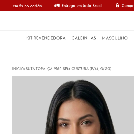
Entrega em todo Brasil
Compra
mpre em 5x no cartão
KIT REVENDEDORA
CALCINHAS
MASCULINO
INÍCIO
SUTÃ TOPALÇA-9164-SEM CUSTURA (P/M, G/GG)