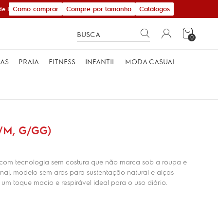
Como comprar
Compre por tamanho
Catálogos
e R$ 600,00
0
MAS
PRAIA
FITNESS
INFANTIL
MODA CASUAL
/M, G/GG)
, com tecnologia sem costura que não marca sob a roupa e
onal, modelo sem aros para sustentação natural e alças
um toque macio e respirável ideal para o uso diário.