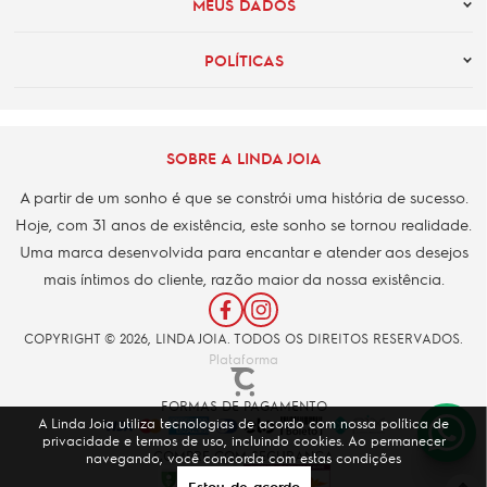
MEUS DADOS
POLÍTICAS
SOBRE A LINDA JOIA
A partir de um sonho é que se constrói uma história de sucesso.
Hoje, com 31 anos de existência, este sonho se tornou realidade.
Uma marca desenvolvida para encantar e atender aos desejos
mais íntimos do cliente, razão maior da nossa existência.
COPYRIGHT © 2026, LINDA JOIA. TODOS OS DIREITOS RESERVADOS.
Plataforma
FORMAS DE PAGAMENTO
A Linda Joia utiliza tecnologias de acordo com nossa política de
privacidade e termos de uso, incluindo cookies. Ao permanecer
COMPRE COM SEGURANÇA
navegando, você concorda com estas condições
Estou de acordo