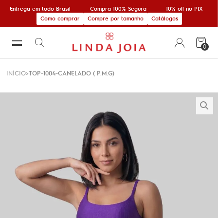
Entrega em todo Brasil
Compra 100% Segura
10% off no PIX
Como comprar
Compre por tamanho
Catálogos
0
INÍCIO
TOP-1004-CANELADO ( P.M.G)