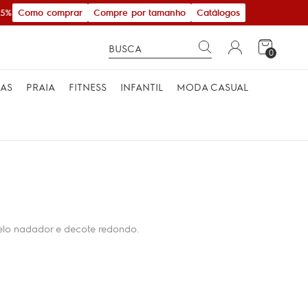
Como comprar
Compre por tamanho
Catálogos
5% Acima de R$ 600,00
0
MAS
PRAIA
FITNESS
INFANTIL
MODA CASUAL
elo nadador e decote redondo.