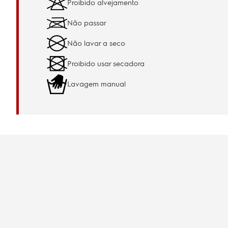
Proibido alvejamento
Não passar
Não lavar a seco
Proibido usar secadora
Lavagem manual