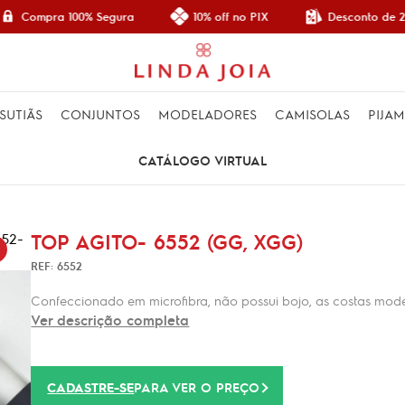
Desconto de 2
Compra 100% Segura
10% off no PIX
SUTIÃS
CONJUNTOS
MODELADORES
CAMISOLAS
PIJA
CATÁLOGO VIRTUAL
TOP AGITO- 6552 (GG, XGG)
REF: 6552
Confeccionado em microfibra, não possui bojo, as costas mod
Ver descrição completa
CADASTRE-SE
PARA VER O PREÇO