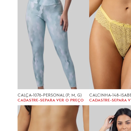
CALÇA-1076-PERSONAL (P, M, G)
CALCINHA-148-ISABEL
CADASTRE-SE
PARA VER O PREÇO
CADASTRE-SE
PARA V