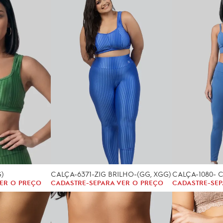
G)
CALÇA-6371-ZIG BRILHO-(GG, XGG)
CALÇA-1080- 
ER O PREÇO
CADASTRE-SE
PARA VER O PREÇO
CADASTRE-SE
P