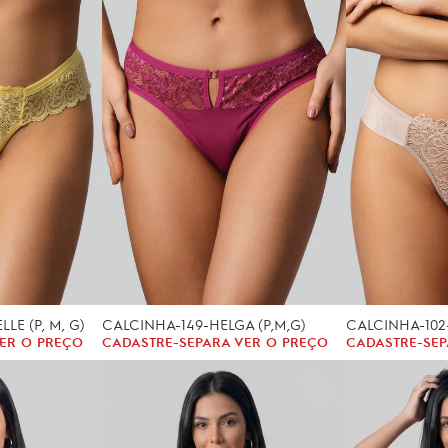
LE (P, M, G)
CALCINHA-149-HELGA (P,M,G)
CALCINHA-102-
ER O PREÇO
CADASTRE-SE
PARA VER O PREÇO
CADASTRE-SE
P