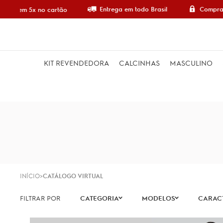
Entrega em todo Brasil
Compra 10
re em 5x no cartão
KIT REVENDEDORA
CALCINHAS
MASCULINO
INÍCIO
CATÁLOGO VIRTUAL
CATEGORIA
MODELOS
CARACT