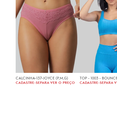
CALCINHA-137-JOYCE (P,M,G)
TOP - 1003 - BOUNCE 
CADASTRE-SE
PARA VER O PREÇO
CADASTRE-SE
PARA V