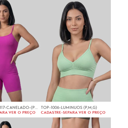
MACAQUITO-1117-CANELADO-(P.M.G)
TOP-1006-LUMINUOS (P,M,G)
ARA VER O PREÇO
CADASTRE-SE
PARA VER O PREÇO