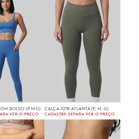
COM BOLSO-(P.M.G)
CALÇA-1078-ATLANTA (P, M, G)
ARA VER O PREÇO
CADASTRE-SE
PARA VER O PREÇO