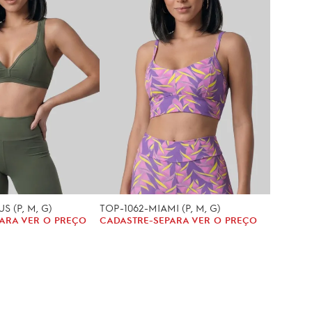
S (P, M, G)
TOP-1062-MIAMI (P, M, G)
ARA VER O PREÇO
CADASTRE-SE
PARA VER O PREÇO