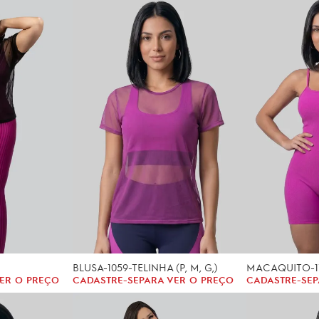
BLUSA-1059-TELINHA (P, M, G,)
ER O PREÇO
CADASTRE-SE
PARA VER O PREÇO
CADASTRE-SE
P