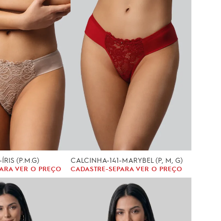
ÍRIS (P.M.G)
CALCINHA-141-MARYBEL (P, M, G)
ARA VER O PREÇO
CADASTRE-SE
PARA VER O PREÇO