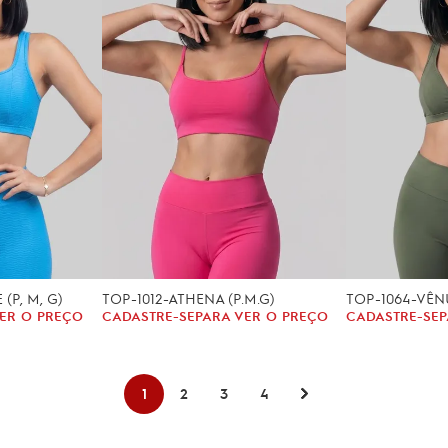
(P, M, G)
TOP-1012-ATHENA (P.M.G)
TOP-1064-VÊNU
ER O PREÇO
CADASTRE-SE
PARA VER O PREÇO
CADASTRE-SE
P
1
2
3
4