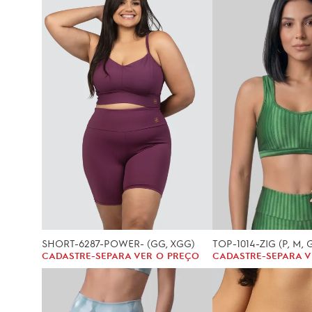
SHORT-6287-POWER- (GG, XGG)
TOP-1014-ZIG (P, M, 
CADASTRE-SE
PARA VER O PREÇO
CADASTRE-SE
PARA V