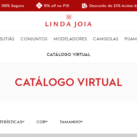
Desconto de 25% Acima de R
0% Segura
10% off no PIX
SUTIÃS
CONJUNTOS
MODELADORES
CAMISOLAS
PIJA
CATÁLOGO VIRTUAL
CATÁLOGO VIRTUAL
ERÍSTICAS
COR
TAMANHO