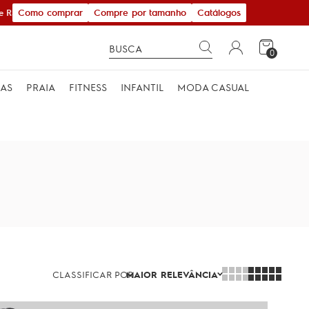
Como comprar
Compre por tamanho
Catálogos
$ 600,00
0
MAS
PRAIA
FITNESS
INFANTIL
MODA CASUAL
CLASSIFICAR POR
MAIOR RELEVÂNCIA